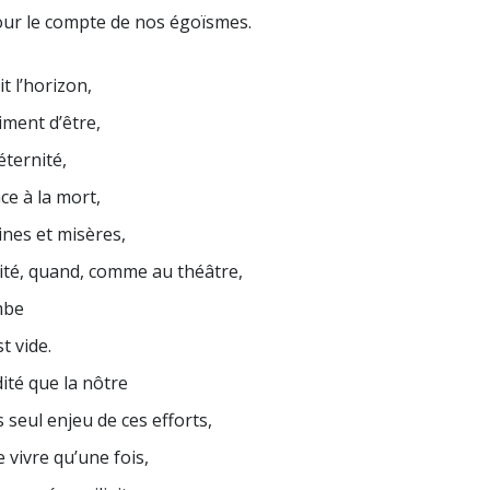
our le compte de nos égoïsmes.
it l’horizon,
iment d’être,
éternité,
ce à la mort,
ines et misères,
alité, quand, comme au théâtre,
mbe
t vide.
ité que la nôtre
s seul enjeu de ces efforts,
e vivre qu’une fois,