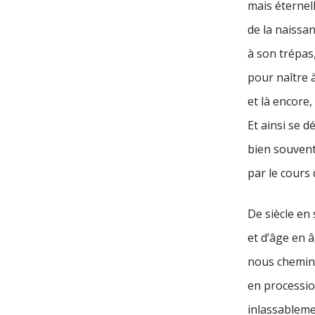
mais éternel
de la naissa
à son trépas
pour naître 
et là encore,
Et ainsi se d
bien souvent
par le cours 
De siècle en 
et d’âge en â
nous chemi
en processio
inlassableme