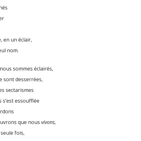
inés
er
, en un éclair,
eul nom.
 nous sommes éclairés,
se sont desserrées,
des sectarismes
 s’est essoufflée
ardons
ouvrons que nous
vivons,
seule fois,