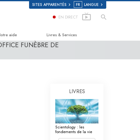
SITES APPARENTÉS
FR
LANGUE
EN DIRECT
otre aide
Livres & Services
OFFICE FUNÈBRE DE
e chemin du bonheur
Livres pour débutants
pplied Scholastics
Livres audio
riminon
conférences d’introduction
arconon
Films d’introduction
LIVRES
a vérité sur la drogue
Services pour débutants
ous unis pour les droits de l’Homme
a Commission des Citoyens pour les
Scientology : les
roits de l’Homme
fondements de la vie