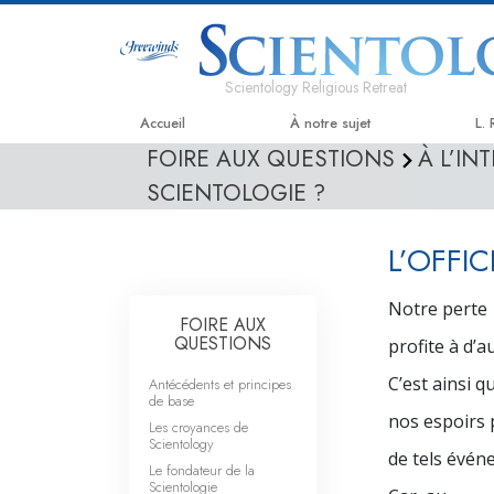
Scientology Religious Retreat
Accueil
À notre sujet
L.
FOIRE AUX QUESTIONS
À L’IN
SCIENTOLOGIE ?
L’OFFI
Notre perte
FOIRE AUX
QUESTIONS
profite à d’a
C’est ainsi q
Antécédents et principes
de base
nos espoirs 
Les croyances de
Scientology
de tels évén
Le fondateur de la
Scientologie