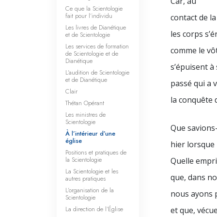
Car, au
Ce que la Scientologie
fait pour l’individu
contact de l
Les livres de Dianétique
les corps s’é
et de Scientologie
Les services de formation
comme le vôt
de Scientologie et de
Dianétique
s’épuisent à
L’audition de Scientologie
et de Dianétique
passé qui a v
Clair
la conquête d
Thétan Opérant
Les ministres de
Scientologie
Que savions
À l’intérieur d’une
église
hier lorsque
Positions et pratiques de
la Scientologie
Quelle empri
La Scientologie et les
que, dans no
autres pratiques
L’organisation de la
nous ayons p
Scientologie
La direction de l’Église
et que, vécu