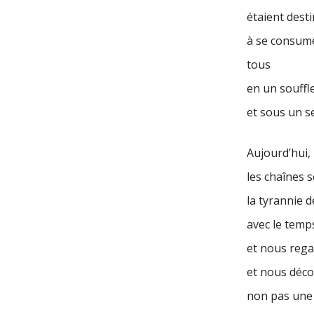
étaient dest
à se consum
tous
en un souffle
et sous un s
Aujourd’hui,
les chaînes 
la tyrannie 
avec le temps
et nous reg
et nous déc
non pas une 