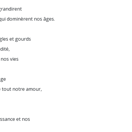
 grandirent
 qui dominèrent nos âges.
gles et gourds
dité,
 nos vies
age
e tout notre amour,
,
ssance et nos