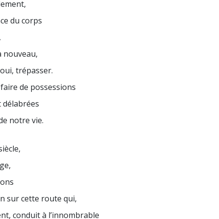
lement,
nce du corps
,
à nouveau,
 oui, trépasser.
éfaire de possessions
 délabrées
de notre vie.
siècle,
ge,
nons
n sur cette route qui,
nt, conduit à l’innombrable