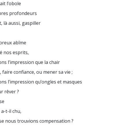
it l’obole
bres profondeurs
, là aussi, gaspiller
ébreux abîme
é nos esprits,
ns l’impression que la chair
 faire confiance, ou mener sa vie ;
ns l’impression qu’ongles et masques
r rêver ?
se
a-t-il chu,
se nous trouvions compensation ?