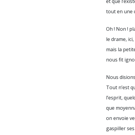
et que l’exis
tout en une c
Oh ! Non ! pl
le drame, ici,
mais la petit
nous fit igno
Nous dision
Tout n’est qu
l’esprit, que
que moyenna
on envoie ve
gaspiller ses