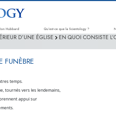
 Ron Hubbard
Qu’est-ce que la Scientology ?
N
TÉRIEUR D’UNE ÉGLISE
EN QUOI CONSISTE L’
Croyances et pratiques
L
Credos et Codes de Scientologie
A
CE FUNÈBRE
Les scientologues et la Scientologie
C
Rencontrez un scientologue
N
utres temps.
À l’intérieur d’une église
L
ue, tournés vers les lendemains,
Les principes de base de la
T
Scientologie
prennent appui sur
L
ements.
La Dianétique : Une introduction
D