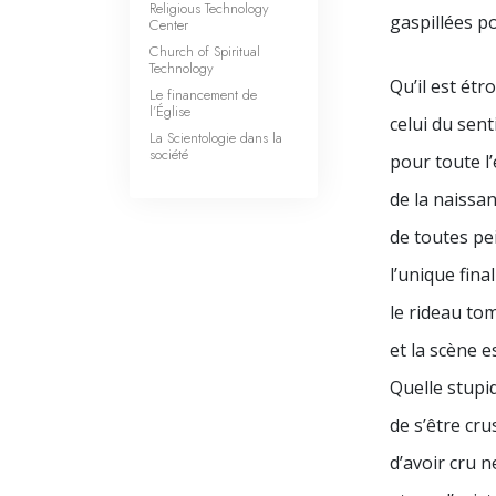
Religious Technology
gaspillées p
Center
Church of Spiritual
Technology
Qu’il est étro
Le financement de
l’Église
celui du sent
La Scientologie dans la
société
pour toute l’
de la naissan
de toutes pe
l’unique fin
le rideau to
et la scène es
Quelle stupid
de s’être cru
d’avoir cru n