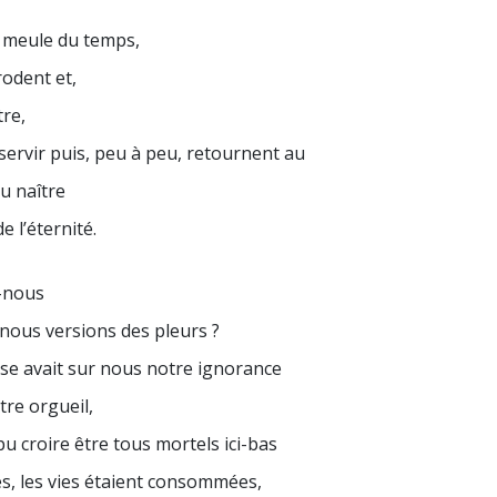
Amour et haine –
L
Qu’est-ce que la grandeur ?
a meule du temps,
rodent et,
re,
 servir puis, peu à peu, retournent au
u naître
e l’éternité.
-nous
 nous versions des pleurs ?
se avait sur nous notre ignorance
tre orgueil,
u croire être tous mortels ici-bas
es, les vies étaient consommées,