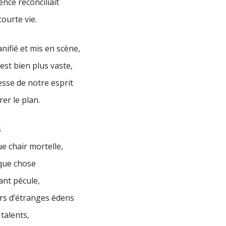
tence réconciliait
ourte vie.
anifié et mis en scène,
 est bien plus vaste,
esse de notre esprit
rer le plan.
s
e chair mortelle,
lque chose
nt pécule,
rs d’étranges édens
 talents,