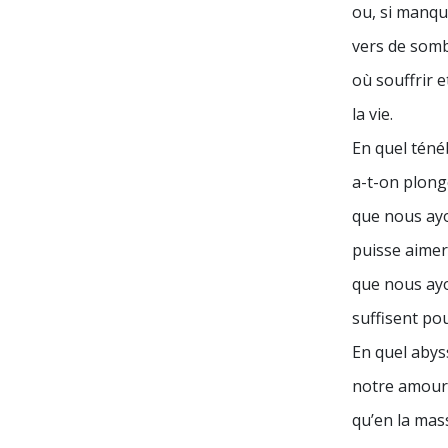
ou, si manqua
vers de som
où souffrir et
la vie.
En quel tén
a-t-on plong
que nous ayo
puisse aimer,
que nous ayo
suffisent pou
En quel abys
notre amour 
qu’en la mas