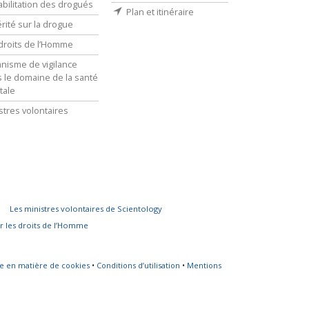
bilitation des drogués
Plan et itinéraire
érité sur la drogue
droits de l’Homme
nisme de vigilance
 le domaine de la santé
tale
stres volontaires
Les ministres volontaires de Scientology
r les droits de l’Homme
ue en matière de cookies
•
Conditions d’utilisation
•
Mentions