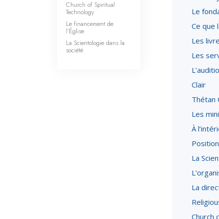
Church of Spiritual
Le fonda
Technology
Le financement de
Ce que l
l’Église
Les livr
La Scientologie dans la
société
Les ser
L’auditi
Clair
Thétan 
Les mini
À l’inté
Position
La Scien
L’organi
La direc
Religio
Church o