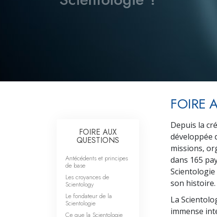
FOIRE 
Depuis la cré
FOIRE AUX
développée d
QUESTIONS
missions, or
Antécédents et principes
dans 165 pay
de base
Scientologie
Les croyances de
son histoire.
Scientology
Le fondateur de la
La Scientolo
Scientologie
immense inté
Ce que la Scientologie