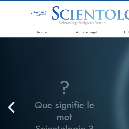
Scientology Religious Retreat
Accueil
À notre sujet
L.
?
Que signifie le
mot
Scientologie ?