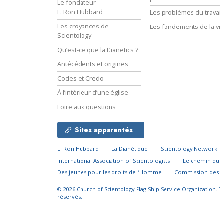
Le fondateur
L. Ron Hubbard
Les problèmes du travai
Les croyances de
Les fondements de la v
Scientology
Qu’est-ce que la Dianetics ?
Antécédents et origines
Codes et Credo
À l’intérieur d’une église
Foire aux questions
Sites apparentés
L. Ron Hubbard
La Dianétique
Scientology Network
International Association of Scientologists
Le chemin d
Des jeunes pour les droits de l’Homme
Commission des 
© 2026
Church of Scientology Flag Ship Service Organization.
réservés.