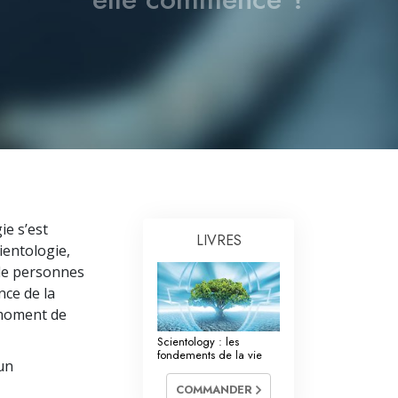
es ministres volontaires de Scientology
ie s’est
LIVRES
ientologie,
 de personnes
nce de la
 moment de
Scientology : les
fondements de la vie
 un
COMMANDER