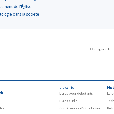
cement de l’Église
tologie dans la société
Que signifie le 
Librairie
Not
rk
Livres pour débutants
Le 
Livres audio
Tech
ils
Conférences d’introduction
Réfo