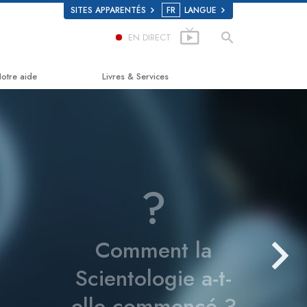
SITES APPARENTÉS
FR
LANGUE
EN DIRECT
otre aide
Livres & Services
e chemin du bonheur
Livres pour débutants
pplied Scholastics
Livres audio
riminon
conférences d’introduction
?
arconon
Films d’introduction
a vérité sur la drogue
Services pour débutants
Comment la
ous unis pour les droits de l’Homme
Scientologie a-t-
a Commission des Citoyens pour les
roits de l’Homme
elle commencé ?