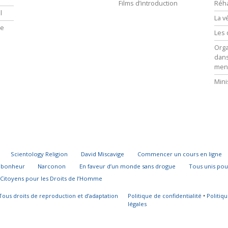
Films d’introduction
Réha
l
La v
ie
Les 
Orga
dans
men
Mini
Scientology Religion
David Miscavige
Commencer un cours en ligne
u bonheur
Narconon
En faveur d’un monde sans drogue
Tous unis pou
Citoyens pour les Droits de l’Homme
Tous droits de reproduction et d’adaptation
Politique de confidentialité
•
Politiq
légales