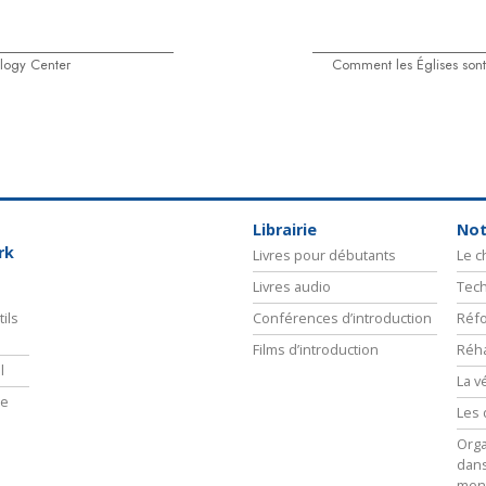
logy Center
Comment les Églises sont-
Librairie
Not
rk
Livres pour débutants
Le 
Livres audio
Tech
ils
Conférences d’introduction
Réfo
Films d’introduction
Réha
l
La v
ie
Les 
Orga
dans
men