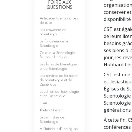
FOIRE AUX
organisation
QUESTIONS
conserver et 
Antécédents et principes
disponibilité
de base
CST est égal
Les croyances de
Scientology
de leurs lice
Le fondateur de la
besoins grâc
Scientologie
ses biens à l
Ce que la Scientologie
fait pour l’individu
jour, les rev
Les livres de Dianétique
Hubbard bénéf
et de Scientologie
CST est une 
Les services de formation
de Scientologie et de
ecclésiastiqu
Dianétique
Églises de Sc
L’audition de Scientologie
Scientologie 
et de Dianétique
Scientologie
Clair
générations 
Thétan Opérant
Les ministres de
À cette fin, 
Scientologie
conférences 
À l’intérieur d’une église