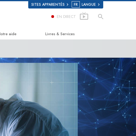
SITES APPARENTÉS
FR
LANGUE
EN DIRECT
otre aide
Livres & Services
e chemin du bonheur
Livres pour débutants
pplied Scholastics
Livres audio
riminon
conférences d’introduction
arconon
Films d’introduction
a vérité sur la drogue
Services pour débutants
ous unis pour les droits de l’Homme
a Commission des Citoyens pour les
roits de l’Homme