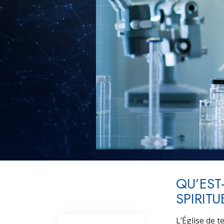
QU’EST
SPIRITU
L’Église de t