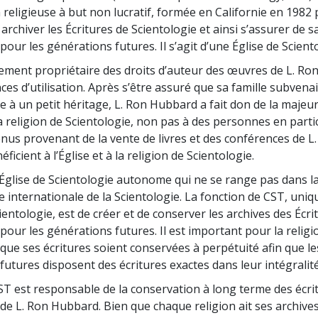
 religieuse à but non lucratif, formée en Californie en 1982
archiver les Écritures de Scientologie et ainsi s’assurer de s
 pour les générations futures. Il s’agit d’une Église de Scient
ement propriétaire des droits d’auteur des œuvres de L. Ro
nces d’utilisation. Après s’être assuré que sa famille subvenai
e à un petit héritage, L. Ron Hubbard a fait don de la majeur
a religion de Scientologie, non pas à des personnes en partic
enus provenant de la vente de livres et des conférences de L
icient à l’Église et à la religion de Scientologie.
Église de Scientologie autonome qui ne se range pas dans la
e internationale de la Scientologie. La fonction de CST, uniq
ientologie, est de créer et de conserver les archives des Écri
pour les générations futures. Il est important pour la religi
 que ses écritures soient conservées à perpétuité afin que le
futures disposent des écritures exactes dans leur intégralité
CST est responsable de la conservation à long terme des écrit
de L. Ron Hubbard. Bien que chaque religion ait ses archives