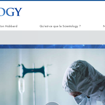
 Ron Hubbard
Qu’est-ce que la Scientology ?
N
Croyances et pratiques
L
Credos et Codes de Scientologie
A
Les scientologues et la Scientologie
C
Rencontrez un scientologue
N
À l’intérieur d’une église
L
Les principes de base de la
T
Scientologie
L
La Dianétique : Une introduction
D