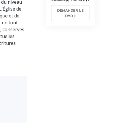
e du niveau
L’Église de
DEMANDER LE
ique et de
DVD
t en tout
r, conservés
tuelles
critures