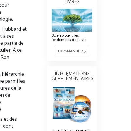
LIVRES
 pour
a
ologie.
n Hubbard et
Scientology : les
t à ses
fondements de la vie
e partie de
ulier. À ce
COMMANDER
. Ron
INFORMATIONS
 hiérarchie
SUPPLÉMENTAIRES
ue parmi les
tures de la
on de
s
.
s et des
, dont
Scientology : un aperçu