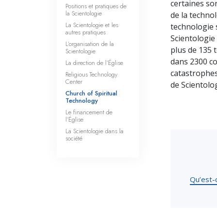
certaines so
Positions et pratiques de
la Scientologie
de la techno
La Scientologie et les
technologie s
autres pratiques
Scientologie
L’organisation de la
plus de 135 
Scientologie
dans 2300 co
La direction de l’Église
catastrophes,
Religious Technology
Center
de Scientolog
Church of Spiritual
Technology
Le financement de
l’Église
La Scientologie dans la
société
Qu’est-c