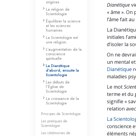
origines
Dianétique
vi
La religion de
« âme ». On p
Scientologie
l’âme fait au
Équilibrer la science
et les sciences
La Dianétiqu
humaines
initiales l’
La Scientologie est
une religion.
d’isoler la s
L’augmentation de la
conscience
On ne devrai
spirituelle
un mental et 
La Dianétique
Dianétique
r
d’abord, ensuite la
Scientologie
maladies psy
Les débuts de
Le mot
Scien
l’Église de
Scientologie
terme et du 
La croissance de la
signifie « sa
Scientologie
relation avec
Principes de Scientologie
La Scientolog
Les pratiques de
Scientologie
conscience et
Les cérémonies de
éléments néga