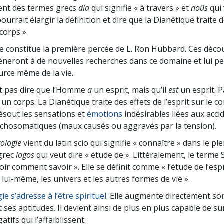
Amour et haine –
L
ent des termes grecs
dia
qui signifie « à travers » et
noûs
qui 
Qu’est-ce que la grandeur ?
ourrait élargir la définition et dire que la Dianétique traite 
 corps ».
e constitue la première percée de L. Ron Hubbard. Ces déco
amèneront à de nouvelles recherches dans ce domaine et lui p
ource même de la vie.
t pas dire que l’Homme
a
un esprit, mais qu’il
est
un esprit. Pa
un corps. La Dianétique traite des effets de l’esprit sur le c
ésout les sensations et
émotions
indésirables liées aux acci
chosomatiques (maux causés ou aggravés par la tension).
tologie
vient du latin
scio qui signifie « connaître » dans le pl
grec
logos
qui veut dire « étude de ». Littéralement, le terme 
voir comment savoir ». Elle se définit comme « l’étude de l’esp
 lui-même, les univers et les autres formes de vie ».
ie s’adresse à l’être spirituel.
Elle augmente directement so
 ses aptitudes. Il devient ainsi de plus en plus capable de s
tifs qui l’affaiblissent.