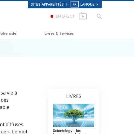
SITES APPARENTÉS
FR
LANGUE
EN DIRECT
otre aide
Livres & Services
e chemin du bonheur
Livres pour débutants
pplied Scholastics
Livres audio
riminon
conférences d’introduction
arconon
Films d’introduction
sa vie à
LIVRES
a vérité sur la drogue
Services pour débutants
 des
dable
ous unis pour les droits de l’Homme
a Commission des Citoyens pour les
nt diffusés
roits de l’Homme
Scientology : les
que ». Le mot