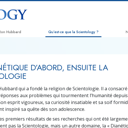
 Ron Hubbard
Qu’est-ce que la Scientology ?
N
Croyances et pratiques
L
Credos et Codes de Scientologie
A
NÉTIQUE D’ABORD, ENSUITE LA
Les scientologues et la Scientologie
C
OLOGIE
Rencontrez un scientologue
N
Hubbard qui a fondé la religion de Scientologie. Il a consacré 
À l’intérieur d’une église
L
réponses aux problèmes qui tourmentent l’humanité depuis
Son esprit vigoureux, sa curiosité insatiable et sa soif formi
Les principes de base de la
T
Scientologie
nt inspiré sa quête dès son adolescence.
L
es premiers résultats de ses recherches qui ont été largeme
La Dianétique : Une introduction
D
ent pas la Scientologie, mais un autre domaine, la « Dianéti