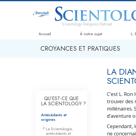
Scientology Religious Retreat
Accueil
À notre sujet
L.
CROYANCES ET PRATIQUES
LA DIA
SCIENT
C’est L. Ron 
QU’EST-CE QUE
trouver des 
LA SCIENTOLOGY ?
millénaires. 
Antécédents et
d’aventure o
origines
Cependant, l
La Scientologie,
ne concernai
antécédents et