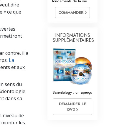
fondements de la vie
es ministres volontaires de Scientology
veut dire
de « ce que
COMMANDER
uvertes
INFORMATIONS
ermettront
SUPPLÉMENTAIRES
r contre, il a
orps.
La
dents et aux
ein sens du
Scientologie
Scientology : un aperçu
rit dans sa
DEMANDER LE
DVD
n niveau de
urmonter les