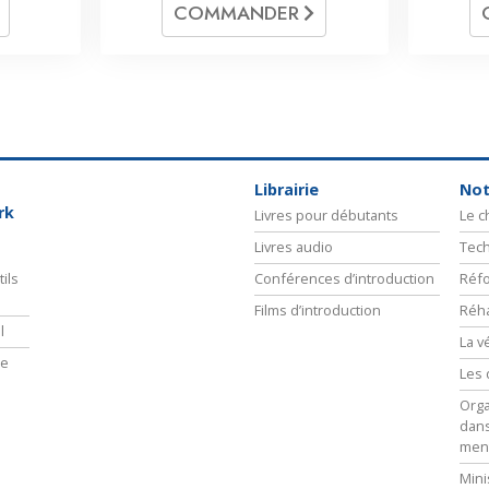
COMMANDER
Librairie
Not
rk
Livres pour débutants
Le 
Livres audio
Tech
ils
Conférences d’introduction
Réfo
Films d’introduction
Réha
l
La v
ie
Les 
Orga
dans
men
Mini