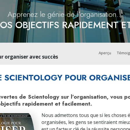
Amour et haine –
L
Qu’est-ce que la grandeur ?
Apprenez le génie de l’organisation...
OS OBJECTIFS RAPIDEMENT E
Aperçu
Témoi
ur organiser avec succès
E SCIENTOLOGY POUR ORGANIS
vertes de Scientology sur l’organisation, vous p
objectifs rapidement et facilement.
Nous admettons tous que si les choses 
organisées, les gens se sentiraient mieu
est un facteur clé de la réussite personn