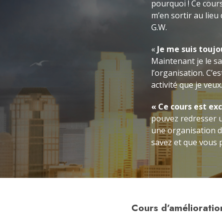
pourquoi ! Ce cour
m’en sortir au lieu
G.W.
«
Je me suis touj
Maintenant je le sai
l’organisation. C’e
activité que je veux
« Ce cours est exc
pouvez redresser u
une organisation de
savez et que vous 
Cours d’amélioration