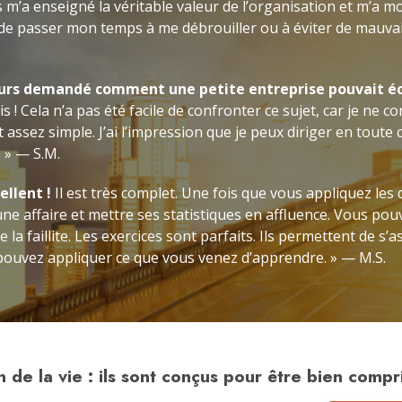
s m’a enseigné la véritable valeur de l’organisation et m’a
 de passer mon temps à me débrouiller ou à éviter de mauvai
ours demandé comment une petite entreprise pouvait é
s ! Cela n’a pas été facile de confronter ce sujet, car je ne c
st assez simple. J’ai l’impression que je peux diriger en toute
. » — S.M.
ellent !
Il est très complet. Une fois que vous appliquez les
ne affaire et mettre ses statistiques en affluence. Vous p
 la faillite. Les exercices sont parfaits. Ils permettent de s’
pouvez appliquer ce que vous venez d’apprendre. » — M.S.
 de la vie : ils sont conçus pour être bien compri