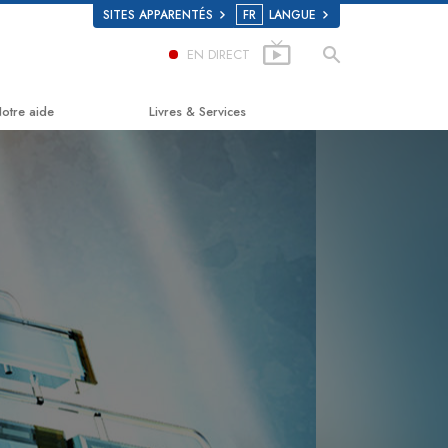
SITES APPARENTÉS
FR
LANGUE
EN DIRECT
otre aide
Livres & Services
e chemin du bonheur
Livres pour débutants
pplied Scholastics
Livres audio
riminon
conférences d’introduction
arconon
Films d’introduction
a vérité sur la drogue
Services pour débutants
ous unis pour les droits de l’Homme
a Commission des Citoyens pour les
roits de l’Homme