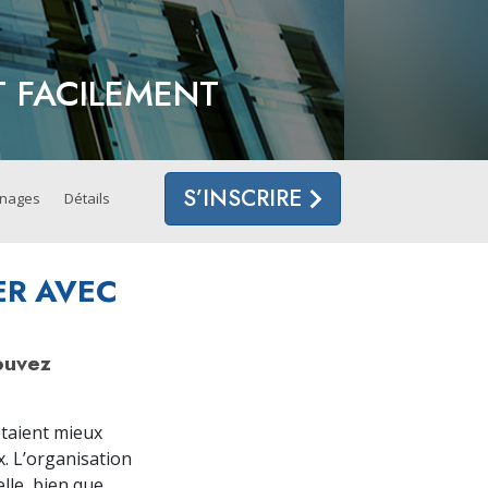
es ministres volontaires de Scientology
T FACILEMENT
S’INSCRIRE
gnages
Détails
ER AVEC
ouvez
étaient mieux
x. L’organisation
elle, bien que