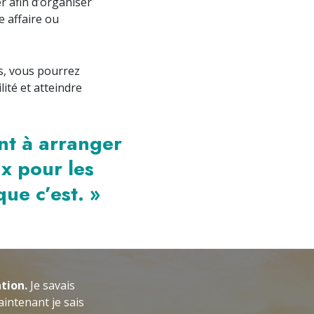
er afin d’organiser
e affaire ou
rs, vous pourrez
lité et atteindre
nt à arranger
ux pour les
que c’est. »
tion.
Je savais
intenant je sais