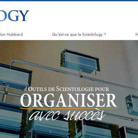
 Ron Hubbard
Qu’est-ce que la Scientology ?
N
Croyances et pratiques
L
Credos et Codes de Scientologie
A
Les scientologues et la Scientologie
C
Rencontrez un scientologue
N
À l’intérieur d’une église
L
Les principes de base de la
T
Scientologie
L
La Dianétique : Une introduction
D