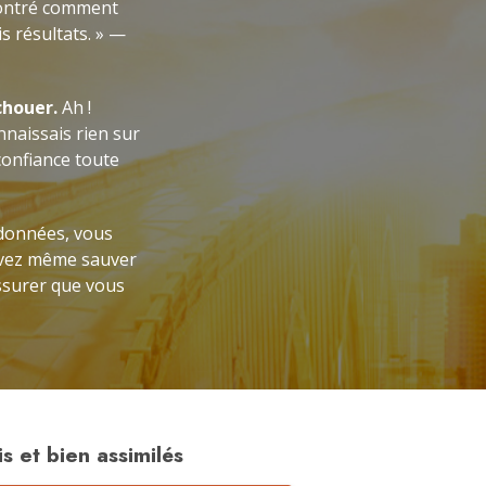
 montré comment
s résultats. » —
chouer.
Ah !
onnaissais rien sur
 confiance toute
 données, vous
ouvez même sauver
assurer que vous
s et bien assimilés