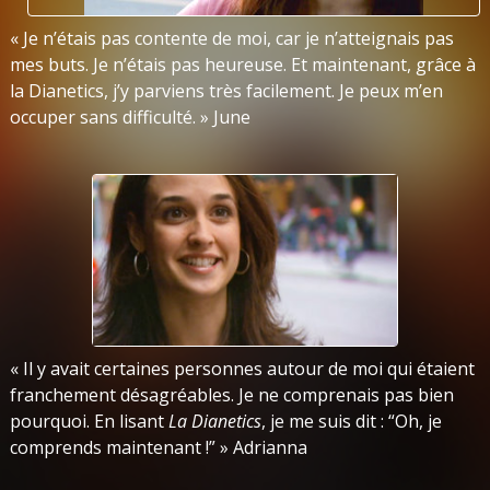
« Je n’étais pas contente de moi, car je n’atteignais pas
mes buts. Je n’étais pas heureuse. Et maintenant, grâce à
la Dianetics, j’y parviens très facilement. Je peux m’en
occuper sans difficulté. » June
« Il y avait certaines personnes autour de moi qui étaient
franchement désagréables. Je ne comprenais pas bien
pourquoi. En lisant
La Dianetics
, je me suis dit : “Oh, je
comprends maintenant !” » Adrianna