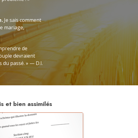
e.
Je sais comment
e mariage,
omprendre de
ouple devraient
s du passé. » — D.I.
s et bien assimilés