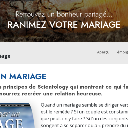
Amour et haine –
L
Qu’est-ce que la grandeur ?
Retrouvez un bonheur partagé...
RANIMEZ VOTRE MARIAGE
Aperçu
Témoi
iage
UN MARIAGE
s principes de Scientology qui montrent ce qui fa
pourrez recréer une relation heureuse.
Quand un mariage semble se diriger vers
est le remède ? Si un couple est constam
que peut-on y faire ? Si l’un des conjoint
songent à se séparer ou à « prendre du 