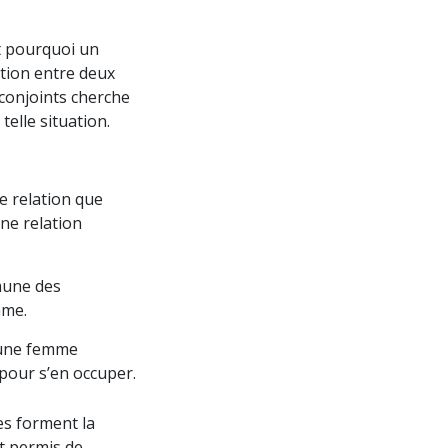
t pourquoi un
tion entre deux
conjoints cherche
elle situation.
e relation que
une relation
mune des
mme.
t une femme
 pour s’en occuper.
es forment la
nt permis de