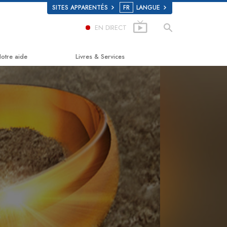
SITES APPARENTÉS
FR
LANGUE
EN DIRECT
otre aide
Livres & Services
e chemin du bonheur
Livres pour débutants
pplied Scholastics
Livres audio
riminon
conférences d’introduction
arconon
Films d’introduction
a vérité sur la drogue
Services pour débutants
ous unis pour les droits de l’Homme
a Commission des Citoyens pour les
roits de l’Homme