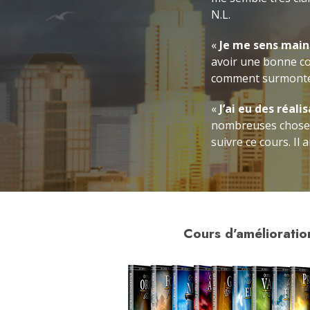
N.L.
«
Je me sens main
avoir une bonne c
comment surmonter 
«
J’ai eu des réal
nombreuses choses 
suivre ce cours. Il
Cours d’amélioration