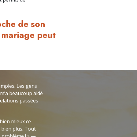
oche de son
 mariage peut
simples. Les gens
l m’a beaucoup aidé
relations passées
bien mieux ce
 bien plus. Tout
l problème ! » —