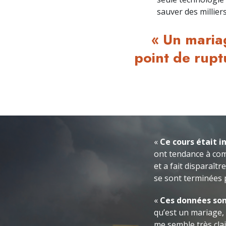
sauver des millier
« Un maria
point de rupt
«
Ce cours était i
ont tendance à com
et a fait disparaît
se sont terminées p
«
Ces données sont
qu’est un mariage,
me semble très cla