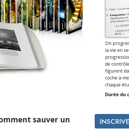
On progres
la vie en s
progressio
de contrôle
figurent da
coche à mes
chaque étu
Durée du c
 Comment sauver un
INSCRIV