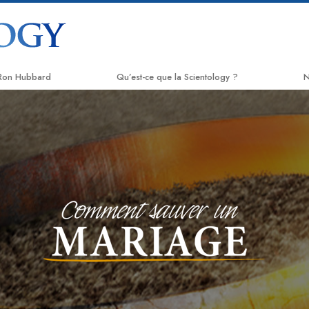
 Ron Hubbard
Qu’est-ce que la Scientology ?
N
Croyances et pratiques
L
Credos et Codes de Scientologie
A
Les scientologues et la Scientologie
C
Rencontrez un scientologue
N
À l’intérieur d’une église
L
Les principes de base de la
T
Scientologie
L
La Dianétique : Une introduction
D