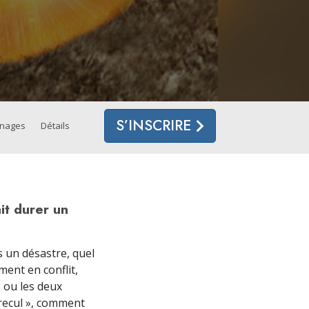
es ministres volontaires de Scientology
S’INSCRIRE
gnages
Détails
it durer un
 un désastre, quel
ment en conflit,
s ou les deux
recul », comment