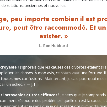
s de relations, anciennes et nouvelles.
ge, peu importe combien il est pr
ure, peut être raccommodé. Et un
exister. »
L. Ron Hubbard
ncroyable !
J’ignorais que les causes des divorces étaient si 
pliquer les choses. À mon avis, ce cours vaut une fortune. I
re toutes mes confusions ! Maintenant, je sais pourquoi mes 
ar un échec. » — J.T.
 incroyables et très efficaces !
Je sens que je comprends 
 comment résoudre des problèmes, quelle en est la cause, et
ir maintenant et je sens que je peux résoudre n’importe que