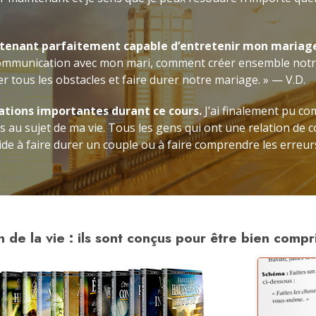
tenant parfaitement capable d’entretenir mon mariag
ommunication avec mon mari, comment créer ensemble notr
tous les obstacles et faire durer notre mariage. » — V.D.
isations importantes durant ce cours.
J’ai finalement pu c
au sujet de ma vie. Tous les gens qui ont une relation de c
 aide à faire durer un couple ou à faire comprendre les erreur
 de la vie : ils sont conçus pour être bien compri