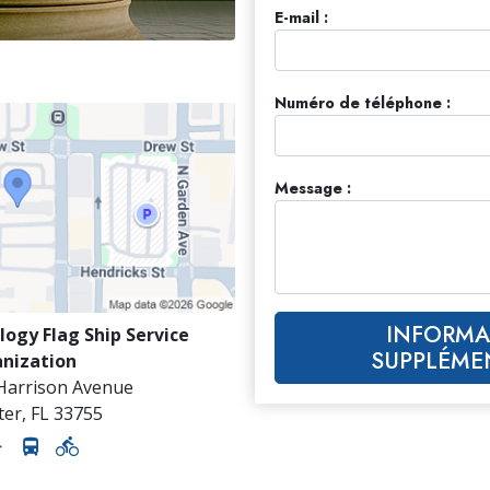
E-mail :
Numéro de téléphone :
Message :
INFORMA
logy Flag Ship Service
SUPPLÉME
nization
 Harrison Avenue
ter
,
FL
33755