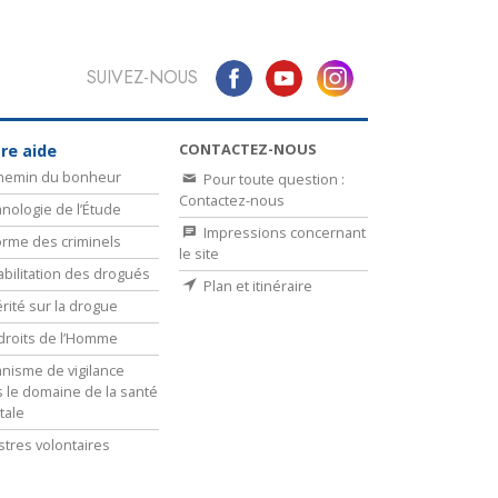
SUIVEZ-NOUS
CONTACTEZ-NOUS
re aide
chemin du bonheur
Pour toute question :
Contactez-nous
nologie de l’Étude
Impressions concernant
rme des criminels
le site
bilitation des drogués
Plan et itinéraire
érité sur la drogue
droits de l’Homme
nisme de vigilance
 le domaine de la santé
tale
stres volontaires