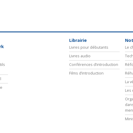
Librairie
Not
rk
Livres pour débutants
Le 
Livres audio
Tech
ils
Conférences d’introduction
Réfo
Films d’introduction
Réha
l
La v
ie
Les 
Orga
dans
men
Mini