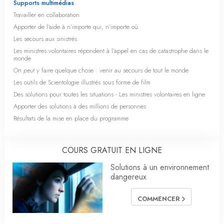
Supports multimédias
Travailler en collaboration
Apporter de l’aide à n’importe qui, n’importe où
Les secours aux sinistrés
Les ministres volontaires répondent à l’appel en cas de catastrophe dans le
monde
On
peut
y faire quelque chose : venir au secours de tout le monde
Les outils de Scientologie illustrés sous forme de film
Des solutions pour toutes les situations - Les ministres volontaires en ligne
Apporter des solutions à des millions de personnes
Résultats de la mise en place du programme
COURS GRATUIT EN LIGNE
Solutions à un environnement
dangereux
COMMENCER